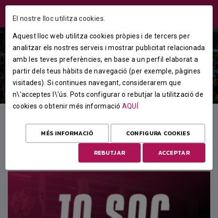
ÁREA USUARIS
El nostre lloc utilitza cookies.
Aquest lloc web utilitza cookies pròpies i de tercers per
analitzar els nostres serveis i mostrar publicitat relacionada
amb les teves preferències, en base a un perfil elaborat a
partir dels teus hàbits de navegació (per exemple, pàgines
visitades). Si continues navegant, considerarem que
n\'acceptes l\'ús. Pots configurar o rebutjar la utilització de
cookies o obtenir més informació
AQUÍ
MÉS INFORMACIÓ
CONFIGURA COOKIES
DESTACAT
REBUTJAR
ACCEPTAR